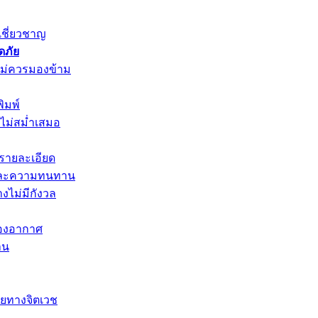
เชี่ยวชาญ
ดภัย
ไม่ควรมองข้าม
ิมพ์
ิวไม่สม่ำเสมอ
กรายละเอียด
พและความทนทาน
งไม่มีกังวล
ของอากาศ
าน
่วยทางจิตเวช