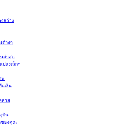
องสว่าง
มต่างๆ
ินล่าสุด
นแปลงเล็กๆ
ภาพ
ัดเงิน
กหลาย
ุบัน
้าของคุณ