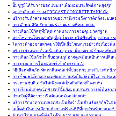
ปั๊มซูรูมิได้รับการออกแบบมาเพื่อมอบประสิทธิภาพสูงสุด
จุดเด่นอีกอย่างของ PRECAST CONCRETE TANK คือ
บริการรับทำลานจอดรถของเรายังรวมถึงการติดตั้งระบบส่
การเลือกคลินิกรักษาผมร่วง ผมบางที่เหมาะสม
การเลือกใช้วัสดุที่มีคุณภาพและการควบคุมมาตรฐาน
สายไฟคอนโทรลสำคัญที่สุดในระบบไฟฟ้าหรืออุตสาหกรร
ในการนำธงชายหาดมาใช้เป็นสื่อโฆษณาอย่างต่อเนื่องนั้น
บริการจำหน่ายตั๋วเครื่องบิน อุดรธานีของเรามีข้อมูลเที่ยวบ
การเลือกใช้แก้วน้ำเก็บอุณหภูมิอาจดูเหมือนเป็นการเปลี่ย
การบูรณาการโฟลมิเตอร์เข้ากับระบบ AI
วิธีเลือกผลิตภัณฑ์ลดกลิ่นคนแก่ที่ปลอดภัยและมีประสิทธิ
การซื้อผลไม้ต่างประเทศแบบขายส่งเป็นวิธีที่ดีในการประหย
กระดาษซับลิเมชั่นไม่เพียงแค่เป็นตัวเลือกที่โดดเด่น
การเรียนพิเศษคณิตศาสตร์นั้นยังมอบประสบการณ์ที่หลา
สำหรับผู้ที่ต้องการเริ่มต้นคอนโดปล่อยเช่า
บริการรักษาความปลอดภัยเป็นสิ่งจำเป็นสำหรับธุรกิจในปัจจ
เคล็ดลับในการเลือกแก้วกาแฟร้อนที่ดีที่สุดสำหรับกาแฟเช
ค้นหาบ้านแกลงที่เต็มไปด้วยความสุขและความฝัน