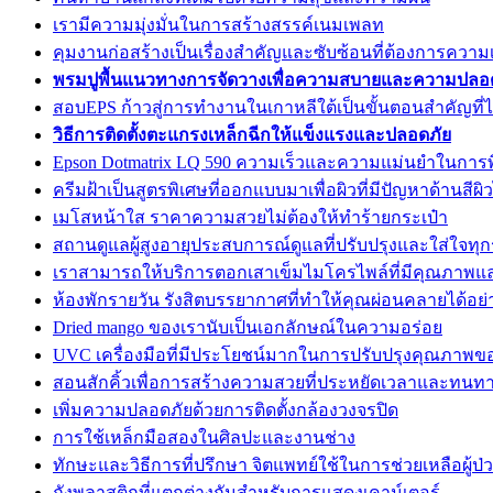
เรามีความมุ่งมั่นในการสร้างสรรค์เนมเพลท
คุมงานก่อสร้างเป็นเรื่องสำคัญและซับซ้อนที่ต้องการความ
พรมปูพื้นแนวทางการจัดวางเพื่อความสบายและความปลอ
สอบEPS ก้าวสู่การทำงานในเกาหลีใต้เป็นขั้นตอนสำคัญที่
วิธีการติดตั้งตะแกรงเหล็กฉีกให้แข็งแรงและปลอดภัย
Epson Dotmatrix LQ 590 ความเร็วและความแม่นยำในการพ
ครีมฝ้าเป็นสูตรพิเศษที่ออกแบบมาเพื่อผิวที่มีปัญหาด้านสีผ
เมโสหน้าใส ราคาความสวยไม่ต้องให้ทำร้ายกระเป๋า
สถานดูแลผู้สูงอายุประสบการณ์ดูแลที่ปรับปรุงและใส่ใจทุ
เราสามารถให้บริการตอกเสาเข็มไมโครไพล์ที่มีคุณภา
ห้องพักรายวัน รังสิตบรรยากาศที่ทำให้คุณผ่อนคลายได้อย่า
Dried mango ของเรานับเป็นเอกลักษณ์ในความอร่อย
UVC เครื่องมือที่มีประโยชน์มากในการปรับปรุงคุณภาพ
สอนสักคิ้วเพื่อการสร้างความสวยที่ประหยัดเวลาและทนท
เพิ่มความปลอดภัยด้วยการติดตั้งกล้องวงจรปิด
การใช้เหล็กมือสองในศิลปะและงานช่าง
ทักษะและวิธีการที่ปรึกษา จิตแพทย์ใช้ในการช่วยเหลือผู้ป
ถังพลาสติกที่แตกต่างกันสำหรับการแสดงเคาน์เตอร์